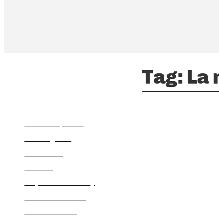
Tag:
La 
101 Burle spirituali
36 stratagemmi
ADNkronos
Alchimia
Alejandro Jodorowsky
Alessandro Meluzzi
Alessandro Serra