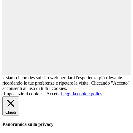
27 settembre e 4 ottobre 2026. Gianluca Magi: Workshop
Gioco dell’Eroe 6° Livello. Non-due. L’ingresso nel
profondo mistero.
Libri
Usiamo i cookies sul sito web per darti l'esperienza più rilevante
ricordando le tue preferenze e ripetere la visita. Cliccando "Accetto"
acconsenti all'uso di tutti i cookies.
Impostazioni cookies
Accetta
Leggi la cookie policy
Chiudi
Panoramica sulla privacy