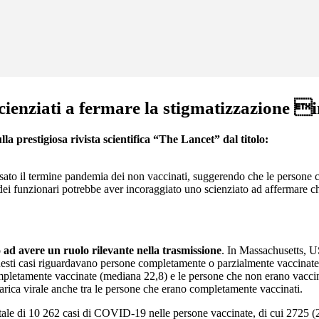
li scienziati a fermare la stigmatizzazione 
 prestigiosa rivista scientifica “The Lancet” dal titolo:
 usato il termine pandemia dei non vaccinati, suggerendo che le persone 
i funzionari potrebbe aver incoraggiato uno scienziato ad affermare che
o ad avere un ruolo rilevante nella trasmissione
. In Massachusetts, US
ti casi riguardavano persone completamente o parzialmente vaccinate, d
ompletamente vaccinate (mediana 22,8) e le persone che non erano vaccin
arica virale anche tra le persone che erano completamente vaccinati.
 totale di 10 262 casi di COVID-19 nelle persone vaccinate, di cui 2725 