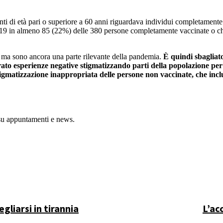
ti di età pari o superiore a 60 anni riguardava individui completamente
-19 in almeno 85 (22%) delle 380 persone completamente vaccinate o c
, ma sono ancora una parte rilevante della pandemia.
È quindi sbagliat
to esperienze negative stigmatizzando parti della popolazione per il 
a stigmatizzazione inappropriata delle persone non vaccinate, che inclu
 su appuntamenti e news.
liarsi in tirannia
L’ac