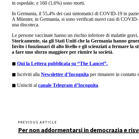
in ospedale, e 160 (1,6%) sono morti.
In Germania, il 55,4% dei casi sintomatici di COVID-19 in pazien
A Münster, in Germania, si sono verificati nuovi casi di COVID
una discoteca.
Le persone vaccinate hanno un rischio inferiore di malattie gravi
Storicamente, sia gli Stati Uniti che la Germania hanno genera
Invito i funzionari di alto livello e gli scienziati a fermare l
a fare uno sforzo maggiore per riunire la società
.
◼︎
Qui la Lettera pubblicata su “The Lancet”.
◼︎ Iscriviti alla
Newsletter d’Incognita
per rimanere in contatto
◼︎ Unisciti al
canale Telegram d’Incognita
.
PREVIOUS ARTICLE
Per non addormentarsi in democrazia e risveg