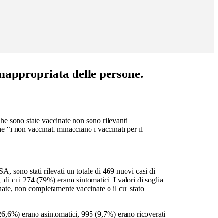
inappropriata delle persone.
che sono state vaccinate non sono rilevanti
 “i non vaccinati minacciano i vaccinati per il
A, sono stati rilevati un totale di 469 nuovi casi di
i cui 274 (79%) erano sintomatici. I valori di soglia
ate, non completamente vaccinate o il cui stato
(26,6%) erano asintomatici, 995 (9,7%) erano ricoverati