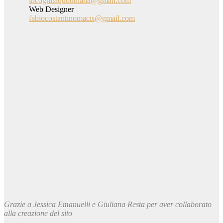
incognitaquotidiana@gmail.com
Web Designer
fabiocostantinomacis@gmail.com
Privacy policy
Contatti
Eventi
AC MIND SCHOOL
Gioco dell’Eroe
Incognita Think Tank
Occhi sul Mondo
Grazie a
Jessica Emanuelli e Giuliana Resta
per aver collaborato
alla creazione del sito