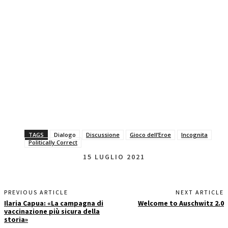
❖ Consigliamo vivamente l’iscrizione al canale 𝗧𝗲𝗹𝗲𝗴𝗿𝗮𝗺
𝗱’𝗜𝗻𝗰𝗼𝗴𝗻𝗶𝘁𝗮 a chi vuole essere quotidianamente aggiornato:
https://t.me/GianlucaMagiINCOGNITA
TAGS
Dialogo
Discussione
Gioco dell’Eroe
Incognita
Politically Correct
15 LUGLIO 2021
PREVIOUS ARTICLE
NEXT ARTICLE
Ilaria Capua: «La campagna di
Welcome to Auschwitz 2.0
vaccinazione più sicura della
storia»