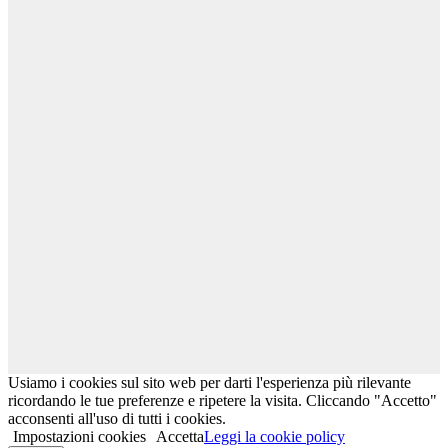
Ultimo evento in programma
27 settembre e 4 ottobre 2026. Gianluca Magi: Workshop
Gioco dell’Eroe 6° Livello. Non-due. L’ingresso nel
profondo mistero.
Libri
Usiamo i cookies sul sito web per darti l'esperienza più rilevante
ricordando le tue preferenze e ripetere la visita. Cliccando "Accetto"
acconsenti all'uso di tutti i cookies.
Impostazioni cookies
Accetta
Leggi la cookie policy